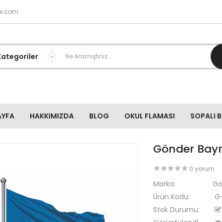
e.com
AYFA
HAKKIMIZDA
BLOG
OKUL FLAMASI
SOPALI 
Gönder Bay
0 yorum
Marka:
Gö
Ürün Kodu:
G
Stok Durumu: