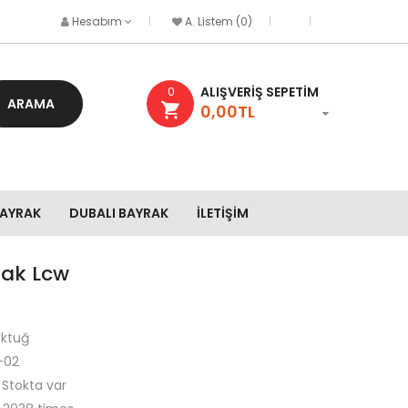
Hesabım
A. Listem (0)
ALIŞVERIŞ SEPETIM
0
ARAMA
0,00TL
BAYRAK
DUBALI BAYRAK
İLETIŞIM
rak Lcw
ktuğ
-02
Stokta var