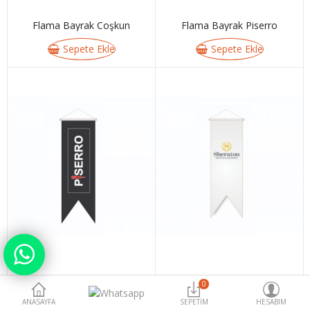
Flama Bayrak Coşkun
Flama Bayrak Piserro
Para Birimi
Sepete Ekle
Sepete Ekle
Flama Bayrak Predo
Flama Bayrak Sheraton
0
ANASAYFA
Sepete Ekle
SEPETIM
Sepete Ekle
HESABIM