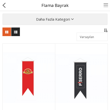
Flama Bayrak
Daha Fazla Kategori
Anasayfa
Hakkımızda
Blog
Okul Flaması
Sopalı Bayrak
Dubalı Bayrak
İletişim