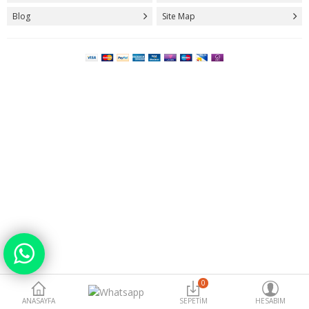
Blog
Site Map
Para Birimi
0
ANASAYFA
SEPETIM
HESABIM