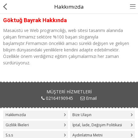
Hakkımızda
Göktuğ Bayrak Hakkında
Masaüstü ve Web programcılığı, web sitesi tasarımı alanında
çalışan firmamız sektöre %100 başarı sloganıyla
başlamıştır.Firmamızın öncelikli amacı sürekli değişen ve gelişen
bilişim dünyasındaki yeniliklere kendini adapte edebilmektir.
Özellikle önem verdiğimiz eğitim çalışmalarmızı her zaman
Anasayfa
sürdürüyoruz.
Hakkımızda
Blog
MÜŞTERI HIZMETLERI
02164190945
Email
Okul Flaması
Sopalı Bayrak
Hakkımızda
Bize Ulaşın
Dubalı Bayrak
Gizlilik İlkeleri
İptal, İade, Değişim Politikasi
S.s.s
Aydınlatma Metni
İletişim