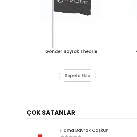
kun
Gönder Bayrak Theorie
e
Sepete Ekle
ÇOK SATANLAR
versitesi
Flama Bayrak Coşkun