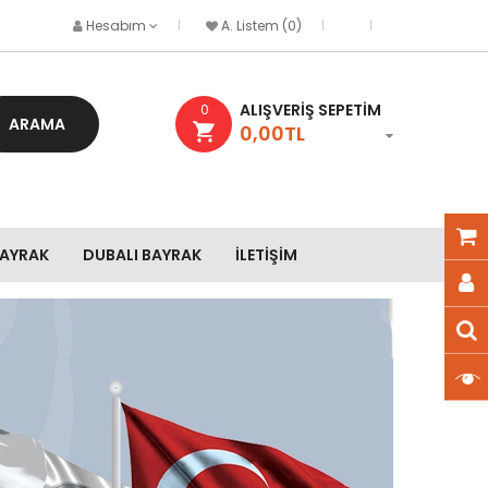
Hesabım
A. Listem (0)
ALIŞVERIŞ SEPETIM
0
ARAMA
0,00TL
BAYRAK
DUBALI BAYRAK
İLETIŞIM