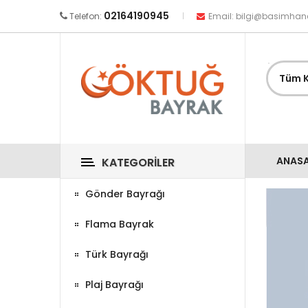
02164190945
Telefon:
Email:
bilgi@basimhan
ANAS
KATEGORILER
Gönder Bayrağı
Flama Bayrak
Türk Bayrağı
Plaj Bayrağı