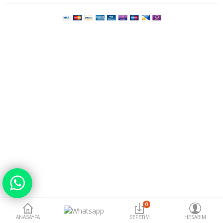
Para Birimi
0
ANASAYFA
SEPETIM
HESABIM