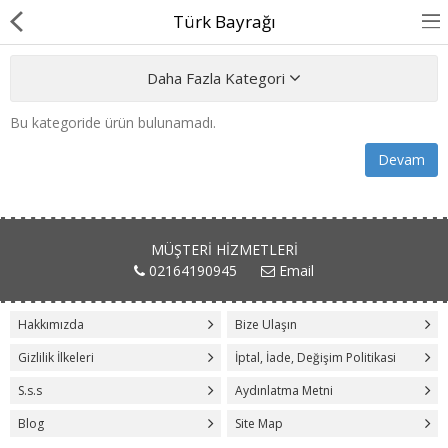
Türk Bayrağı
Daha Fazla Kategori
Bu kategoride ürün bulunamadı.
Devam
Anasayfa
Hakkımızda
MÜŞTERI HIZMETLERI
02164190945
Email
Blog
Okul Flaması
Hakkımızda
Bize Ulaşın
Gizlilik İlkeleri
İptal, İade, Değişim Politikasi
Sopalı Bayrak
S.s.s
Aydınlatma Metni
Dubalı Bayrak
Blog
Site Map
İletişim